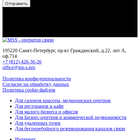
Отправить
195220 Санкт-Петербург, пр-кт Гражданский, д.22, лит А,
оф.714
+7 (812) 426-36-26
office@ms-s.pro
Политика конфиденциальности
Согласие на обработку данных
Политика cookie-файлов
Для салонов красоты, медицинских центров
Для ресторанов и кафе
Для малого бизнеса и офисов
Для Бизнес-центров и коммерческой недвижимости
Для удаленных точек
Для бесперебойного резервирования каналов связи
Интернет