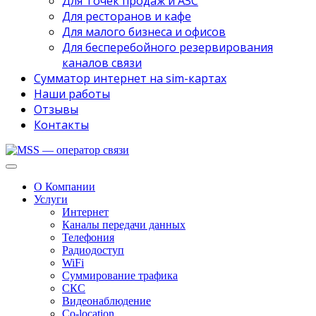
Для Точек продаж и АЗС
Для ресторанов и кафе
Для малого бизнеса и офисов
Для бесперебойного резервирования
каналов связи
Сумматор интернет на sim-картах
Наши работы
Отзывы
Контакты
О Компании
Услуги
Интернет
Каналы передачи данных
Телефония
Радиодоступ
WiFi
Суммирование трафика
СКС
Видеонаблюдение
Co-location