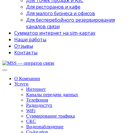
Для Точек продаж и АЗС
Для ресторанов и кафе
Для малого бизнеса и офисов
Для бесперебойного резервирования
каналов связи
Сумматор интернет на sim-картах
Наши работы
Отзывы
Контакты
О Компании
Услуги
Интернет
Каналы передачи данных
Телефония
Радиодоступ
WiFi
Суммирование трафика
СКС
Видеонаблюдение
Co-location